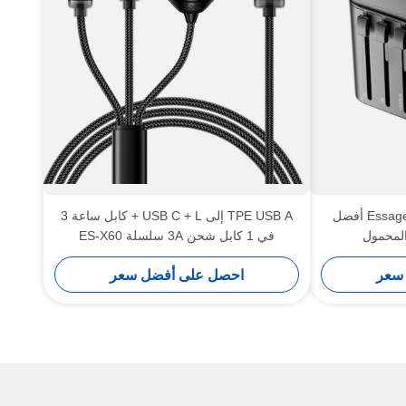
Essager JY-307MAX Series 35W أفضل
TPE USB A إلى USB C + L + كابل ساعة 3
المحمول
في 1 كابل شحن 3A سلسلة ES-X60
سعر
احصل على أفضل سعر