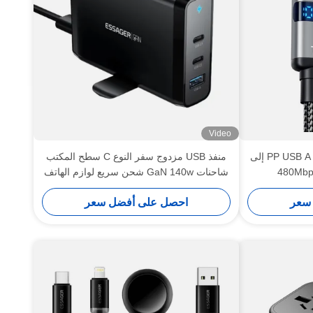
Video
ESSAGER ES-X61 السلسلة PP USB A إلى
منفذ USB مزدوج سفر النوع C سطح المكتب
شاحنات GaN 140w شحن سريع لوازم الهاتف
سعر
احصل على أفضل سعر