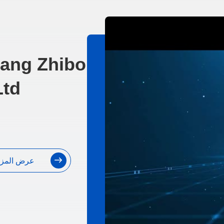
ang Zhibo
td.
عرض المزي