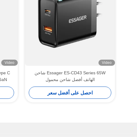
Video
Video
Essager ES-CD43 Series 65W شاحن
ype C
الهاتف أفضل شاحن محمول
GaN حائط شاحن فائق السرعة 
احصل على أفضل سعر