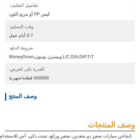
تفاصيل التغليف:
كيس PP أو مربع اللون
وقت التسليم:
3-7 أيام عمل
شروط الدفع:
L/C,D/A,D/P,T/T,ويسترن يونيون,MoneyGram
القدرة على العرض:
500000 قطعة/شهرية
وصف المنتج
وصف المنتجات
1شاحن سيارات صغير ذو منفذين، صغير ورائع، شنت ذكي، آمن للاستخدام