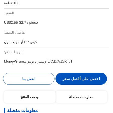
100 قطعة
السعر:
US$2.55-$2.7 / piece
تفاصيل التعبئة:
كيس PP أو مربع اللون
شروط الدفع:
L/C,D/A,D/P,T/T,ويسترن يونيون,MoneyGram
احصل على أفضل سعر
اتصل بنا
معلومات مفصلة
وصف المنتج
معلومات مفصلة