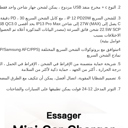
2. النوع c + مخرج منفذ USB مزدوج ، يمكن لشحن جهاز شاحن واحد فقط لأجهزة مختلفة
الاختلافات بسبب
عوامل بيئية)
4متوافق مع بروتوكولات الشحن السريع المختلفة (PD3.0/QC3.0/Huawei FCP SCP/Samsung AFC/PPS)
نماذج الشحن السريع
5. شريحة حماية متضمنة من الإفراط في الشحن ، الإفراط في الحمل ، الدائ
درجة الحرارة ، أكثر من الجهد ، حماية ذكية لأكثر من السلامة
6. تصميم الشظايا المقوية، اتصال أفضل، يمكن أن تتكيف مع الطرق المضطربة المختلفة، والشحن المستقر وغير المتوقف
7. التوتر المدخل 12-24 فولت يمكن تطبيقها على السيارات والشاحنات