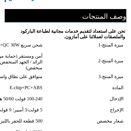
وصف المنتجات
نحن على استعداد لتقديم خدمات مجانية لطباعة الباركود 
والملصقات لعملائنا على أمازون.
ميزة المنتج-1
شحن سريع PD+QC 30W
آمن ومستقر (حماية من ال
ميزة المنتج-2
الزائد / الجهد المنخف
منخفض)
ميزة المنتج-3
متوافق على نطاق واسع مع أجه
المادة
E-chip+PC+ABS
الإدخال
100-240 فولت 50/60 هرتز 0.6 أمبير
الإخراج
5 فولت/3 أمبير؛ 9 فولت/3 أمبير؛ 12 فولت/2.5 أمبير
شعار مخصص
500 قطعة للحفر بالليزر