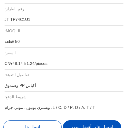
رقم الطراز:
JT-TP74C1U1
الـ MOQ:
50 قطعة
السعر:
CN¥49.14-51.24/pieces
تفاصيل التعبئة:
أكياس PP وصندوق
شروط الدفع:
L / C، D / P، D / A، T / T، ويسترن يونيون، موني جرام
احصل على أفضل سعر
اتصل بنا