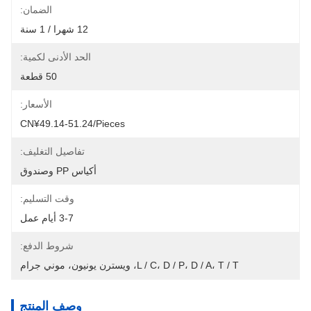
الضمان:
12 شهرا / 1 سنة
الحد الأدنى لكمية:
50 قطعة
الأسعار:
CN¥49.14-51.24/pieces
تفاصيل التغليف:
أكياس PP وصندوق
وقت التسليم:
3-7 أيام عمل
شروط الدفع:
L / C، D / P، D / A، T / T، ويسترن يونيون، موني جرام
وصف المنتج