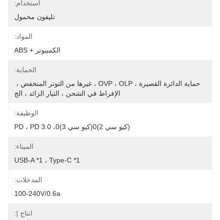
استخدام:
تليفون محمول
المواد:
الكمبيوتر + ABS
الحماية:
حماية الدائرة القصيرة ، OVP ، OLP ، غيرها من التوتر المنخفض ، 
الإفراط في الشحن ، التيار الزائد ، الج
الوظيفة:
(كيو سي 2)0(كيو سي 3)0، PD ، PD 3.0
الميناء:
USB-A *1 ، Type-C *1
المدخلات:
100-240V/0.6a
انتاج |: