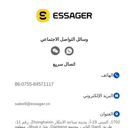
العلامات:
كابل بيانات شحن USB,كابل USB لشحن سريع,كابل شحن USB C
كابل شحن من النوع C 100W,نوع C إلى نوع C كابل 100W,كابل شحن سريع 60 واط من النوع C
Usb C Charging Cable
منتجات ذات صلة