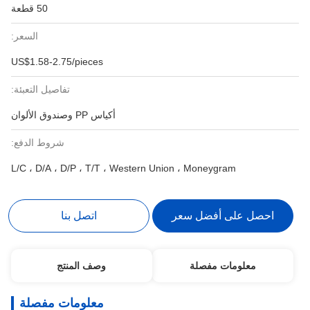
50 قطعة
السعر:
US$1.58-2.75/pieces
تفاصيل التعبئة:
أكياس PP وصندوق الألوان
شروط الدفع:
L/C ، D/A ، D/P ، T/T ، Western Union ، Moneygram
احصل على أفضل سعر
اتصل بنا
معلومات مفصلة
وصف المنتج
معلومات مفصلة