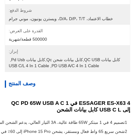
شروط الدفع:
خطاب الاعتماد، D/A، D/P، T/T، ويسترن يونيون، موني جرام
القدرة على العرض:
500000 قطعة/شهرية
إبراز:
كابل بيانات QC USB,كابل بيانات شحن Qc,كابل بيانات Pd Usb
, 
USB C/L 4 In 1 Cable
, 
PD USB A/C 4 In 1 Cable
وصف المنتج
ESSAGER ES-X63 4 في 1 QC PD 65W USB A C
إلى USB C L كابل بيانات الشحن
1تصميم 4 في 1 مبتكر 65W طاقة عالية، 3A التيار العالي، يدعم الشحن السريع ونقل البيانات.
2شحن سريع 65 واط فعال ومستقر، يشحن iPhone 15 Pro إلى 60٪ في 30 دقيقة (بيانات من مختبر ESSAGER،