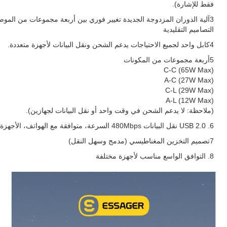
فقط للإشارة).
3آلية الدوران المزدوجة الجديدة تغيير فوري بين أربعة مجموعات من الموصلات دون توصيل وإزالة، على عكس
التصاميم التقليدية
4كابل واحد لجميع الاحتياجات يدعم الشحن ونقل البيانات لأجهزة متعددة.
5أربعة مجموعات من المكونات
C-C (65W Max)
A-C (27W Max)
C-L (29W Max)
A-L (12W Max)
(ملاحظة: لا يدعم الشحن في وقت واحد أو نقل البيانات لجهازين).
6. USB 2.0 نقل البيانات 480Mbps السرعة، متوافقة مع الهواتف، الأجهزة اللوحية، والأقراص الصلبة.
7تصميم التخزين المغناطيسي (مدمج وسهل النقل)
8. التوافق الواسع مناسب لأجهزة مختلفة