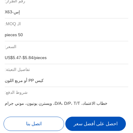
رقم الطراز:
إس-X63
الـ MOQ:
50 pieces
السعر:
US$5.47-$5.84/pieces
تفاصيل التعبئة:
كيس PP أو مربع اللون
شروط الدفع:
خطاب الاعتماد، D/A، D/P، T/T، ويسترن يونيون، موني جرام
احصل على أفضل سعر
اتصل بنا