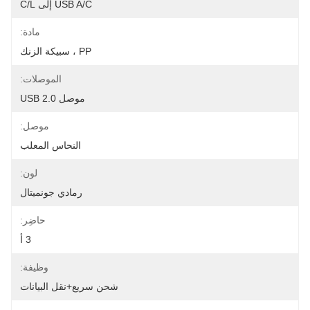
USB A/C إلى C/L
مادة:
PP ، سبيكة الزنك
الموصلات:
موصل USB 2.0
موصل:
النحاس المعلب
لون:
رمادي جونميتال
حاضِر:
3 أ
وظيفة:
شحن سريع+نقل البيانات