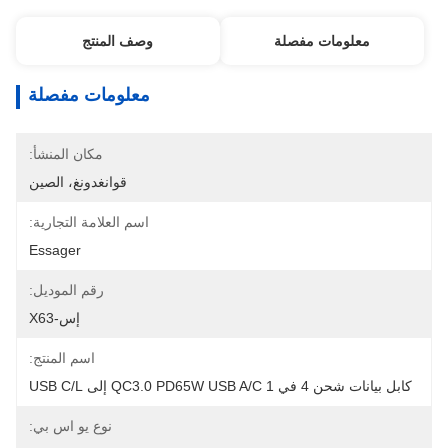
معلومات مفصلة
وصف المنتج
معلومات مفصلة
مكان المنشأ:
قوانغدونغ، الصين
اسم العلامة التجارية:
Essager
رقم الموديل:
إس-X63
اسم المنتج:
كابل بيانات شحن 4 في 1 QC3.0 PD65W USB A/C إلى USB C/L
نوع يو اس بي: