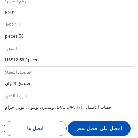
رقم الطراز:
FS01
الـ MOQ:
50 pieces
السعر:
US$12.59 / piece
تفاصيل التعبئة:
صندوق الألوان
شروط الدفع:
خطاب الاعتماد، D/A، D/P، T/T، ويسترن يونيون، موني جرام
احصل على أفضل سعر
اتصل بنا