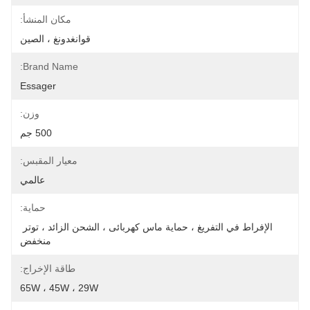
مكان المنشأ:
قوانغدونغ ، الصين
Brand Name:
Essager
وزن:
500 جم
معيار المقبس:
عالمي
حماية:
الإفراط في التفريغ ، حماية ماس كهربائى ، الشحن الزائد ، توتر 
منخفض
طاقة الإخراج:
65W ، 45W ، 29W