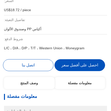
السعر:
US$18.72 / piece
تفاصيل التعبئة:
أكياس PP وصندوق الألوان
شروط الدفع:
L/C ، D/A ، D/P ، T/T ، Western Union ، Moneygram
احصل على أفضل سعر
اتصل بنا
معلومات مفصلة
وصف المنتج
معلومات مفصلة