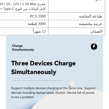
مخرج USB-A: 4.5V / 5A ، 5V / 4.5A ، 5V / 3A ، 9V / 2A ، 12V / 1.5A Max.
كابل البيانات من النوع C + Type-C + مخرج USB-A: 5V / 3A
طباعة الشاشة
1000 PCS
حزمة مخصصة
3000 قطعة
الضمان
12 شهراً