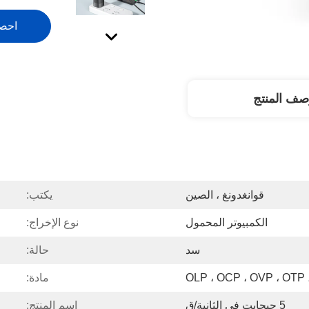
احص
صف المنتج
قوانغدونغ ، الصين
يكتب:
الكمبيوتر المحمول
نوع الإخراج:
سد
حالة:
O
مادة:
5 جيجابت في الثانية/ق
اسم المنتج: