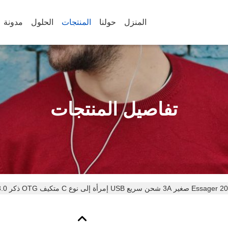
المنزل
حولنا
المنتجات
الحلول
مدونة
تفاصيل المنتجات
وع C متكيف OTG ذكر USB 3.0 مكيّف لأجهزة متعددة