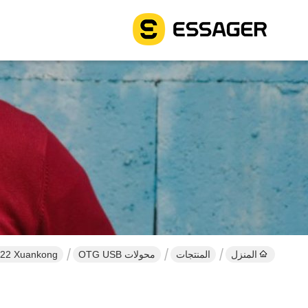
المنزل
المنتجات
محولات OTG USB
Essager 2022 Xuankong صغير 3A شحن سريع USB إمرأة إلى ن