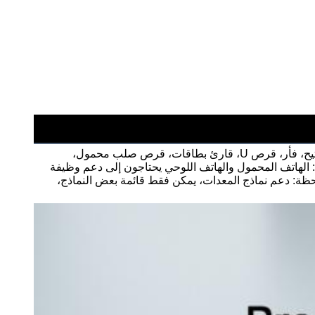
1محول OTG USB3.0 2.USB3.0 5Gbps سرعة نقل عالية أسرع من USB2.0 سرعة نقل 480Mbps 3. دعم جانب USB: لوحة مفاتيح، فأر، قرص U، قارئ بطاقات، قرص صلب محمول، 
طابعة،كابل البيانات، لوحة ألعاب وأجهزة أخرى لاستخدام نهاية النوع C: الكمبيوتر المحمول، اللوحة اللوحية، الهاتف المحمول (ملاحظة: الهاتف المحمول والهاتف اللوحي يحتاجون إلى دعم وظيفة 
OTG)متوافق مع معظم ماركات الهواتف المحمولة الشحن السريع 5. متوافقة على نطاق واسع مع مجموعة متنوعة من الأجهزة: (ملاحظة: دعم نماذج المعدات، يمكن فقط قائمة بعض النماذج، 