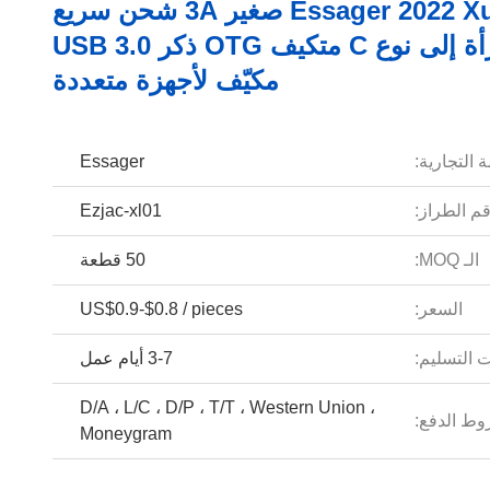
Essager 2022 Xuankong صغير 3A شحن سريع
USB إمرأة إلى نوع C متكيف OTG ذكر USB 3.0
مكيّف لأجهزة متعددة
 التجارية:
Essager
م الطراز:
Ezjac-xl01
الـ MOQ:
50 قطعة
السعر:
US$0.9-$0.8 / pieces
 التسليم:
3-7 أيام عمل
D/A ، L/C ، D/P ، T/T ، Western Union ،
ط الدفع:
Moneygram