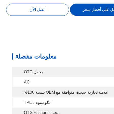
ل على أفضل سعر
اتصل الآن
معلومات مفصلة
محول OTG
AC
علامة تجارية جديدة، متوافقة مع OEM بنسبة 100%
الألومنيوم ، TPE
محول OTG Essager