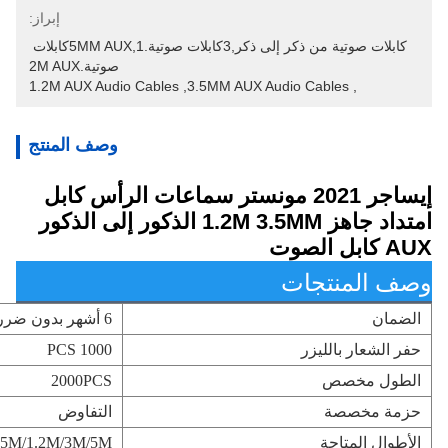
إبراز:
كابلات صوتية من ذكر إلى ذكر,3كابلات صوتية.5MM AUX,1كابلات 
صوتية.2M AUX
1.2M AUX Audio Cables
, 
3.5MM AUX Audio Cables
, 
وصف المنتج
إيساجر 2021 مونستر سماعات الرأس كابل
امتداد جاهز 1.2M 3.5MM الذكور إلى الذكور
AUX كابل الصوت
وصف المنتجات
الضمان
6 أشهر بدون ضرر جسدي
حفر الشعار بالليزر
1000 PCS
الطول مخصص
2000PCS
حزمة مخصصة
التفاوض
الأطوال المتاحة
.5M/1.2M/3M/5M