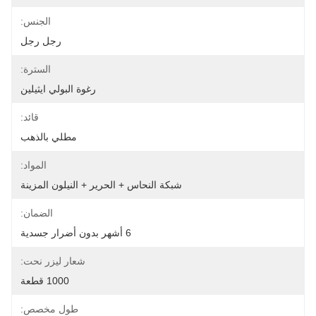
الجنس:
رجل رجل
السترة:
رغوة البولي ايثيلين
قائد:
مطلي بالذهب
المواد:
شبكة النحاس + الحرير + النيلون المزينة
الضمان:
6 أشهر بدون أضرار جسدية
شعار ليزر نحت:
1000 قطعة
طول مخصص: