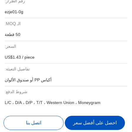
رقم الطراز:
ezje01-0g
الـ MOQ:
50 قطعة
السعر:
US$1.43 / piece
تفاصيل التعبئة:
أكياس PP أو صندوق الألوان
شروط الدفع:
L/C ، D/A ، D/P ، T/T ، Western Union ، Moneygram
احصل على أفضل سعر
اتصل بنا