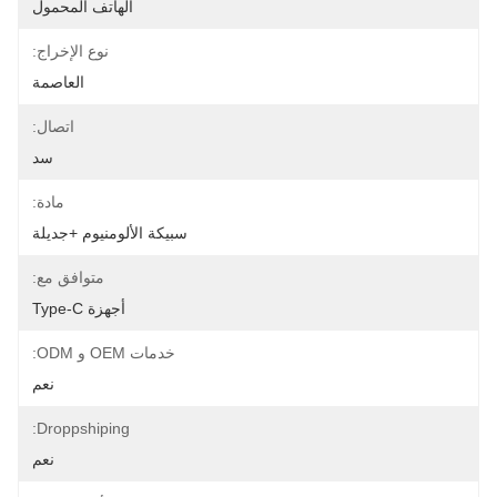
الهاتف المحمول
نوع الإخراج:
العاصمة
اتصال:
سد
مادة:
سبيكة الألومنيوم +جديلة
متوافق مع:
أجهزة Type-C
خدمات OEM و ODM:
نعم
Droppshiping:
نعم