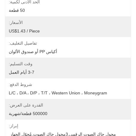
الحد الأدنى لكمية:
50 قطعة
الأسعار:
US$1.43 / Piece
تفاصيل التغليف:
أكياس PP أو صندوق الألوان
وقت التسليم:
3-7 أيام العمل
شروط الدفع:
L/C ، D/A ، D/P ، T/T ، Western Union ، Moneygram
القدرة على العرض:
500000 قطعة/شهرية
إبراز:
محول جاك الصوت الرقمي,3محول جاك الصوت,مُحوّل الجهاز 