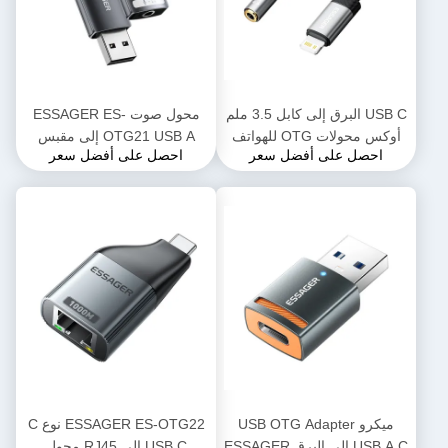
USB C البرق إلى كابل 3.5 ملم
محول صوت ESSAGER ES-
أوكس محولات OTG للهواتف
OTG21 USB A إلى مقبس
احصل على أفضل سعر
احصل على أفضل سعر
المحمولة والأجهزة اللوحية
Aux 3.5 ملم يدعم بطاقة
الصوت
ميكرو USB OTG Adapter
ESSAGER ES-OTG22 نوع C
USB A C إلى البرق ESSAGER
USB C إلى RJ45 محول