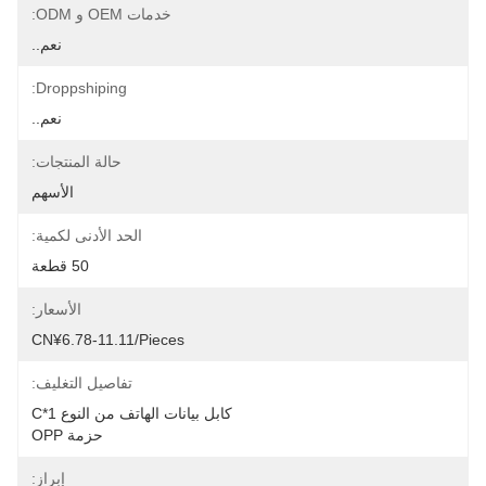
خدمات OEM و ODM:
نعم..
Droppshiping:
نعم..
حالة المنتجات:
الأسهم
الحد الأدنى لكمية:
50 قطعة
الأسعار:
CN¥6.78-11.11/pieces
تفاصيل التغليف:
كابل بيانات الهاتف من النوع C*1
 حزمة OPP
إبراز: