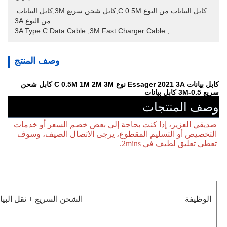
كابل البيانات من النوع C 0.5M,كابل شحن سريع 3M,كابل البيانات 
من النوع 3A
3A Type C Data Cable
, 
3M Fast Charger Cable
, 
وصف المنتج
كابل بيانات Essager 2021 3A نوع C 0.5M 1M 2M 3M كابل شحن
سريع 0.5-3M كابل بيانات
وصف المنتجات
صديقي العزيز، إذا كنت بحاجة إلى بعض خصم السعر أو خدمات 
التخصيص أو التسليم المقطوع، يرجى الاتصال الصيف، وسوف 
تعطى تعليق لطيف في 2mins.
الوظيفة
الشحن السريع + نقل البيا