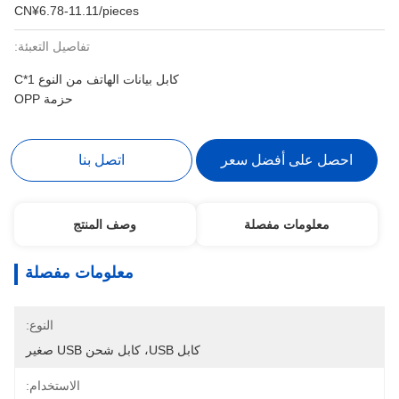
CN¥6.78-11.11/pieces
تفاصيل التعبئة:
كابل بيانات الهاتف من النوع C*1
حزمة OPP
احصل على أفضل سعر
اتصل بنا
معلومات مفصلة
وصف المنتج
معلومات مفصلة
النوع:
كابل USB، كابل شحن USB صغير
الاستخدام: