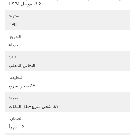
3.2، موصل USB4
السترة:
TPE
التدريع:
جديلة
قائد:
النحاس المعلب
الوظيفة:
3A شحن سريع
السمة:
3A شحن سريع+نقل البيانات
الضمان:
12 شهراً