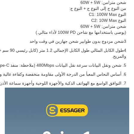
شحن متزامن: 60W + 5W
من النوع ج إلى النوع ج + النوع ج:
النوع C1: 100W Max
النوع C2: 10W Max
شحن متزامن: 60W + 5W
(يوصى باستخدامها مع شاحن 100W PD لأداء مثالي.)
3شحن مزدوج بدون طوابير شحن جهازين في وقت واحد
والمريح.
5. شحن ونقل البيانات سرعة نقل البيانات 480Mbps (ملاحظة: منفذ 100W Type-C فقط يدعم نقل البيانات.)
6. أساس النحاس المعبأ من الدرجة الأولى مقاومة منخفضة وكفاءة عالية ومضادة للأكسدة لتحسين المتانة.
7. التوافق الواسع مع الهواتف الذكية والأجهزة اللوحية وأجهزة سماعة الأذن والأجهزة الأخرى من النوع C / Lightning.