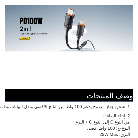
وصف المنتجات
1. شحن جهاز مزدوج يدعم 100 واط من الناتج الأقصى ونقل البيانات وذات سلك عالي الجودة والتوافق الواسع.
2. إنتاج الطاقة:
من النوع C إلى النوع C + البرق:
النوع-ج: 100 واط أقصى
البرق: 29W Max