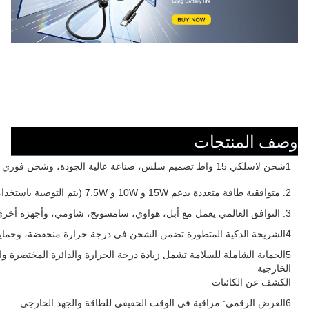
وصف المنتجات
1شحن لاسلكي 15 واط تصميم سلس، صناعة عالية الجودة، وشحن فوري عند وضعها.
2. متوافقية طاقة متعددة يدعم 15W و 10W و 7.5W (يتم التوصية باستخدامه مع محول PD 18W أو أعلى).
3. التوافق العالمي يعمل مع أبل، هواوي، سامسونج، شاومي، وأجهزة أخرى تدعم الشحن اللاسلكي.
4الشريحة الذكية المتطورة تضمن الشحن في درجة حرارة منخفضة، وحماية الجهاز وطول عمر البطارية.
5الحماية الشاملة للسلامة تشمل زيادة درجة الحرارة والدائرة المختصرة والجه
الخارجية
الكشف عن الكائنات
6العرض الرقمي: مراقبة في الوقت الحقيقي للطاقة والجهد الخارجي