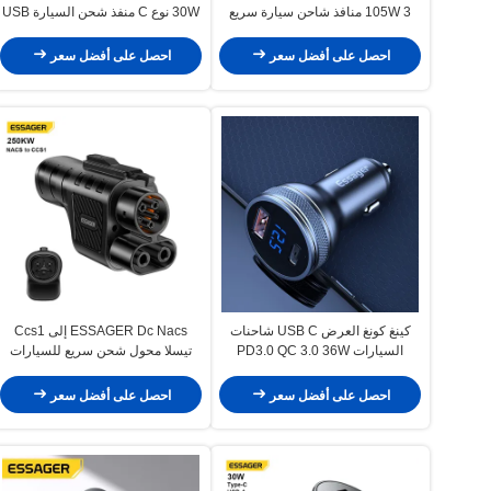
105W 3 منافذ شاحن سيارة سريع
30W نوع C منفذ شحن السيارة USB
USB نوع C
A
احصل على أفضل سعر
احصل على أفضل سعر
كينغ كونغ العرض USB C شاحنات
ESSAGER Dc Nacs إلى Ccs1
السيارات PD3.0 QC 3.0 36W
تيسلا محول شحن سريع للسيارات
الكهربائية، IP66 250Kw 500A Ev
وصلة الطاقة
احصل على أفضل سعر
احصل على أفضل سعر