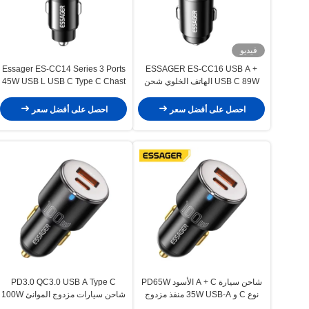
فيديو
Essager ES-CC14 Series 3 Ports
ESSAGER ES-CC16 USB A +
USB C 89W الهاتف الخلوي شحن
45W USB L USB C Type C Chast
سريع شاحن السيارة
Car Charger
احصل على أفضل سعر
احصل على أفضل سعر
شاحن سيارة A + C الأسود PD65W
PD3.0 QC3.0 USB A Type C
نوع C و 35W USB-A منفذ مزدوج
شاحن سيارات مزدوج الموانئ 100W
100W شاحن سيارة
65W 35W