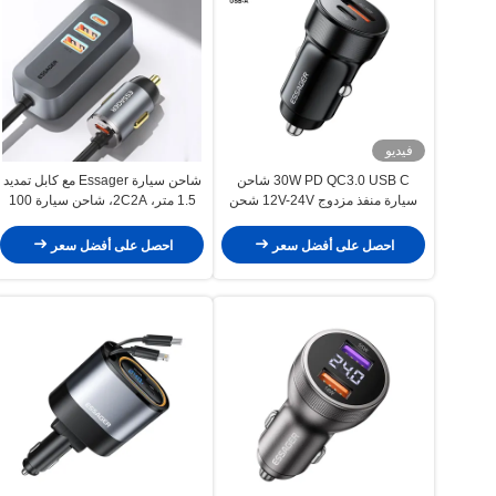
فيديو
30W PD QC3.0 USB C شاحن
شاحن سيارة Essager مع كابل تمديد
سيارة منفذ مزدوج 12V-24V شحن
1.5 متر، 2C2A، شاحن سيارة 100
سريع
واط لهواتف Huawei و Xiaomi
المحمولة
احصل على أفضل سعر
احصل على أفضل سعر