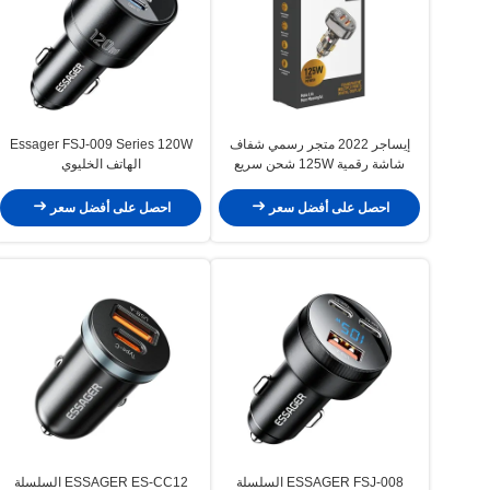
إيساجر 2022 متجر رسمي شفاف
Essager FSJ-009 Series 120W
شاشة رقمية 125W شحن سريع
الهاتف الخليوي
للسيارة 2 USB 1 نوع C شاحن
سيارات
احصل على أفضل سعر
احصل على أفضل سعر
ESSAGER FSJ-008 السلسلة
ESSAGER ES-CC12 السلسلة