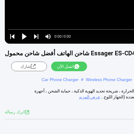
Loaded
:
0%
0:00
/
0:00
Play
Play
Play
Mute
Current
Duration
next
next
 شاحن الهاتف أفضل شاحن محمول
Time
اتصل الآن
شارك
Car Phone Charger
#
Wireless Phone Charger
كي منخفض درجة الحرارة ، شريحة تحديد الهوية الذكية ، حماية الشحن ، أجهزة
عرض المزيد
اترك رسالة