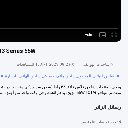
Auto
Picture-
Fullscreen
in-
Picture
Essager ES-CD43 Series 65W
شاحنات الهواتف
2025-08-23
173 المشاهدات
#
شاحن الهاتف المحمول,شاحن هاتف لاسلكي,شاحن الهاتف للسيارة
#
وصف المنتجات شاحن فلاش فائق 65 واط (شحن سريع ذ
متعددة)التوافق)65W 1C1A مزيج، يدعم الشحن في وقت واحد من أجهزة متعددة (الجهاز اللوح...
رسائل الزائر
لا توجد تعليقات عامة بعد