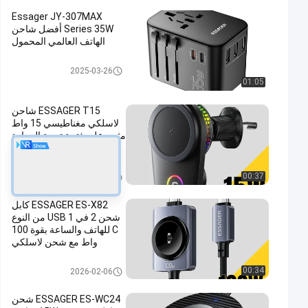
Essager JY-307MAX
Series 35W أفضل شاحن
الهاتف العالمي المحمول
شاحنات الهواتف
2025-03-26
01:05
ESSAGER T15 شاحن
لاسلكي مغناطيسي 15 واط
مثبت على فتحة تهوية السيارة
وحامل الهاتف المحمول
Car Phone Holders
00:37
2026-02-06
ESSAGER ES-X82 كابل
شحن 2 في 1 USB من النوع
C للهاتف والساعة بقوة 100
واط مع شحن لاسلكي
مغناطيسي للساعة الذكية
USB C 2 in 1
00:34
2026-02-06
ESSAGER ES-WC24 شحن