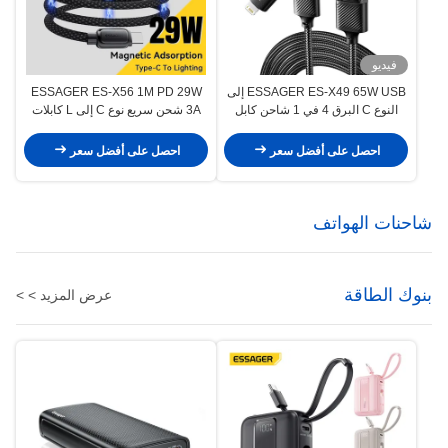
فيديو
ESSAGER ES-X49 65W USB إلى
ESSAGER ES-X56 1M PD 29W
النوع C البرق 4 في 1 شاحن كابل
3A شحن سريع نوع C إلى L كابلات
بيانات للهاتف المحمول
بيانات مغناطيسية لجهاز iPhone
احصل على أفضل سعر
احصل على أفضل سعر
شاحنات الهواتف
بنوك الطاقة
عرض المزيد > >