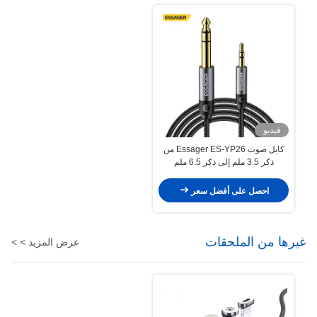
فيديو
كابل صوت Essager ES-YP26 من
ذكر 3.5 ملم إلى ذكر 6.5 ملم
لمكبرات الصوت ومضخم الصوت
والجيتار والخلاط
احصل على أفضل سعر
غيرها من الملحقات
عرض المزيد > >