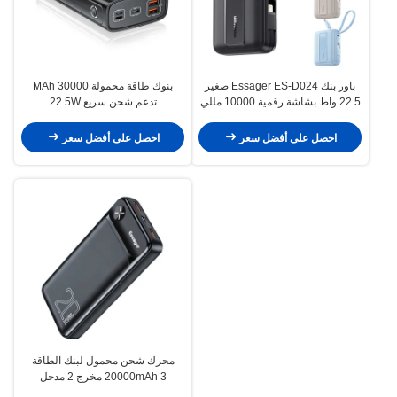
باور بنك Essager ES-D024 صغير
بنوك طاقة محمولة 30000 MAh
22.5 واط بشاشة رقمية 10000 مللي
تدعم شحن سريع 22.5W
أمبير في الساعة للشحن السريع مع
كابل مدمج
احصل على أفضل سعر
احصل على أفضل سعر
محرك شحن محمول لبنك الطاقة
20000mAh 3 مخرج 2 مدخل