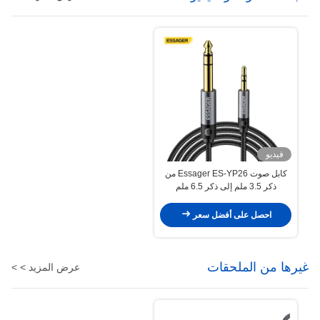
فيديو
كابل صوت Essager ES-YP26 من
ذكر 3.5 ملم إلى ذكر 6.5 ملم
لمكبرات الصوت ومضخم الصوت
والجيتار والخلاط
احصل على أفضل سعر
غيرها من الملحقات
عرض المزيد > >