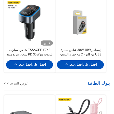
فيديو
إيساجر 30W 45W شاحن سيارة
ESSAGER F748 شاحن سيارات
USB من النوع C مع حماية الشحن
بلوتوث مع PD 35W شحن سريع منفذ
الزائد
مزدوج من النوع C + النوع A و 12-
24V فولت المدخل
احصل على أفضل سعر
احصل على أفضل سعر
بنوك الطاقة
عرض المزيد > >