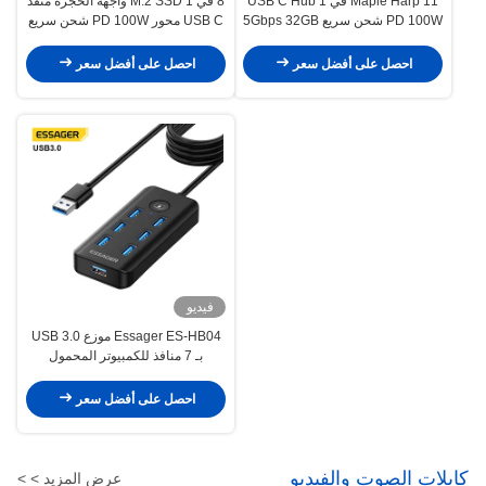
Maple Harp 11 في 1 USB C Hub
8 في 1 M.2 SSD واجهة الحجرة منفذ
PD 100W شحن سريع 5Gbps 32GB
USB C محور PD 100W شحن سريع
بطاقة SD 10 منافذ
لتوسيع الكمبيوتر المحمول
احصل على أفضل سعر
احصل على أفضل سعر
فيديو
Essager ES-HB04 موزع USB 3.0
بـ 7 منافذ للكمبيوتر المحمول
والكمبيوتر الشخصي، نقل بيانات
بسرعة 5 جيجابت في الثانية
احصل على أفضل سعر
كابلات الصوت والفيديو
عرض المزيد > >