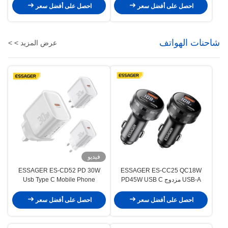
احصل على أفضل سعر
احصل على أفضل سعر
شاحنات الهواتف
عرض المزيد > >
فيديو
ESSAGER ES-CD52 PD 30W
ESSAGER ES-CC25 QC18W
USB-A مزدوج PD45W USB C
Usb Type C Mobile Phone
محول شحن الهاتف للسيارة مع شاشة
Charger 1 Port EU US UK Plug
رقمية
احصل على أفضل سعر
احصل على أفضل سعر