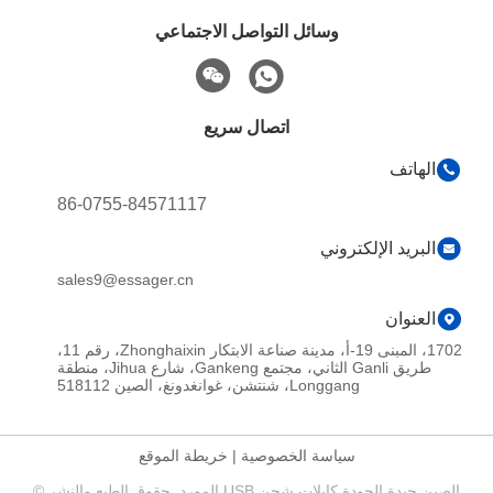
وسائل التواصل الاجتماعي
اتصال سريع
الهاتف
86-0755-84571117
البريد الإلكتروني
sales9@essager.cn
العنوان
1702، المبنى 19-أ، مدينة صناعة الابتكار Zhonghaixin، رقم 11،
طريق Ganli الثاني، مجتمع Gankeng، شارع Jihua، منطقة
Longgang، شنتشن، غوانغدونغ، الصين 518112
سياسة الخصوصية
|
خريطة الموقع
الصين جيدة الجودة كابلات شحن USB المورد. حقوق الطبع والنشر ©