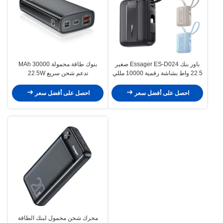
باور بنك Essager ES-D024 صغير
بنوك طاقة محمولة 30000 MAh
22.5 واط بشاشة رقمية 10000 مللي
تدعم شحن سريع 22.5W
أمبير في الساعة للشحن السريع مع
كابل مدمج
احصل على أفضل سعر
احصل على أفضل سعر
محرك شحن محمول لبنك الطاقة