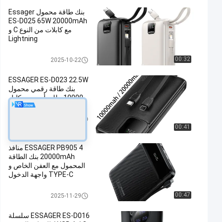
بنك طاقة محمول Essager
ES-D025 65W 20000mAh
مع كابلات من النوع C و
Lightning
20000 mah Power Banks
00:32
2025-10-22
ESSAGER ES-D023 22.5W
بنك طاقة رقمي محمول
10000 مللي أمبير مع كابل
10000 mah Power Banks
2025-07-14
00:41
ESSAGER PB905 4 منافذ
20000mAh بنك الطاقة
المحمول مع العفن الخاص و
TYPE-C واجهة الدخول
20000 mah Power Banks
00:47
2025-11-29
ESSAGER ES-D016 سلسلة