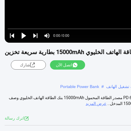
Loaded
:
0%
0:00
/
0:00
Play
Play
Play
Mute
Current
Duration
next
next
Time
اتصل الآن
شارك
Portable Power Bank
#
إيساجر 2023 XuNeng LED العرض الرقمي 65W بطارية سريعة تخزين PD 65W مصدر الطاقة المحمول 15000mAh بنك الطاقة الهاتف الخليوي وصف
عرض المزيد
اترك رسالة